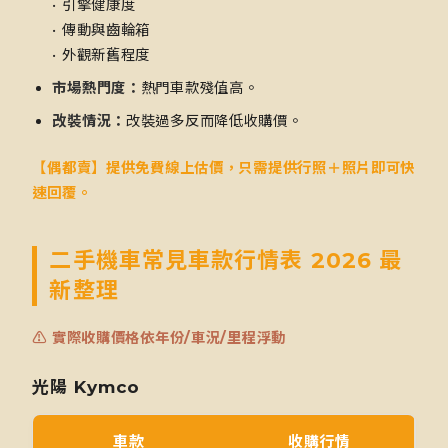
• 引擎健康度
• 傳動與齒輪箱
• 外觀新舊程度
市場熱門度：
熱門車款殘值高。
改裝情況：
改裝過多反而降低收購價。
【偶都賣】提供免費線上估價，只需提供行照＋照片即可快
速回覆。
二手機車常見車款行情表 2026 最
新整理
⚠ 實際收購價格依年份/車況/里程浮動
光陽 Kymco
車款
收購行情