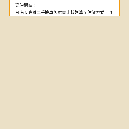
延伸閱讀：
台南＆高雄二手機車怎麼賣比較划算？估價方式、收
購流程與常見問題一次看
台北＆新北二手機車怎麼賣比較划算？賣車必懂的估
價邏輯、流程與注意事項
二手機車自售網站有哪些？怎麼更快賣掉自己的中古
摩托車？
2026 最新的二手機車估價行情表、收購流程｜機車
線上估價
二手機車價格怎麼看？掌握 4 大因素，教你判斷二
手機車行情不吃虧