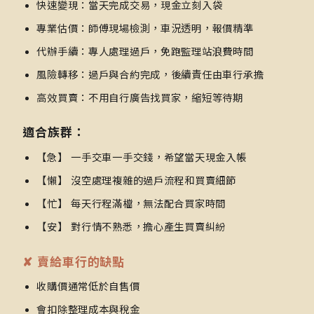
快速變現：當天完成交易，現金立刻入袋
專業估價：師傅現場檢測，車況透明，報價精準
代辦手續：專人處理過戶，免跑監理站浪費時間
風險轉移：過戶與合約完成，後續責任由車行承擔
高效買賣：不用自行廣告找買家，縮短等待期
適合族群：
【急】 一手交車一手交錢，希望當天現金入帳
【懶】 沒空處理複雜的過戶流程和買賣細節
【忙】 每天行程滿檔，無法配合買家時間
【安】 對行情不熟悉，擔心產生買賣糾紛
✘ 賣給車行的缺點
收購價通常低於自售價
會扣除整理成本與稅金